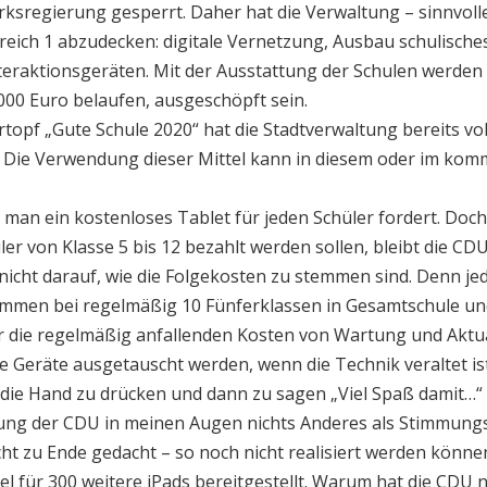
irksregierung gesperrt. Daher hat die Verwaltung – sinnvol
reich 1 abzudecken: digitale Vernetzung, Ausbau schulisc
eraktionsgeräten. Mit der Ausstattung der Schulen werden v
8.000 Euro belaufen, ausgeschöpft sein.
rtopf „Gute Schule 2020“ hat die Stadtverwaltung bereits v
o. Die Verwendung dieser Mittel kann in diesem oder im kom
n man ein kostenloses Tablet für jeden Schüler fordert. Doch
ler von Klasse 5 bis 12 bezahlt werden sollen, bleibt die CDU
nicht darauf, wie die Folgekosten zu stemmen sind. Denn j
kommen bei regelmäßig 10 Fünferklassen in Gesamtschule u
die regelmäßig anfallenden Kosten von Wartung und Aktua
die Geräte ausgetauscht werden, wenn die Technik veraltet ist
n die Hand zu drücken und dann zu sagen „Viel Spaß damit…“ 
derung der CDU in meinen Augen nichts Anderes als Stimmung
cht zu Ende gedacht – so noch nicht realisiert werden könne
l für 300 weitere iPads bereitgestellt. Warum hat die CDU 