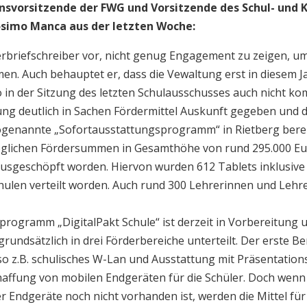
ionsvorsitzende der FWG und Vorsitzende des Schul- und 
osimo Manca aus der letzten Woche:
erbriefschreiber vor, nicht genug Engagement zu zeigen, u
en. Auch behauptet er, dass die Vewaltung erst in diesem
so in der Sitzung des letzten Schulausschusses auch nicht 
tung deutlich in Sachen Fördermittel Auskunft gegeben und di
genannte „Sofortausstattungsprogramm“ in Rietberg bereit
 möglichen Fördersummen in Gesamthöhe von rund 295.000 Eu
ausgeschöpft worden. Hiervon wurden 612 Tablets inklusive
chulen verteilt worden. Auch rund 300 Lehrerinnen und Leh
programm „DigitalPakt Schule“ ist derzeit in Vorbereitung 
ndsätzlich in drei Förderbereiche unterteilt. Der erste Berei
so z.B. schulisches W-Lan und Ausstattung mit Präsentation
haffung von mobilen Endgeräten für die Schüler. Doch wenn
 Endgeräte noch nicht vorhanden ist, werden die Mittel für 